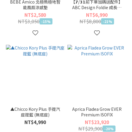
BEBE Amico 北極熊極地智
【𝟳/𝟯𝟭前下單加碼送配件】
能風扇涼感墊
ABC Design Foldie 成長型
折疊汽座
NT$2,580
NT$6,990
NT$3,050
NT$8,800
-15%
-21%
▲Chicco Kory Plus 手提汽
Aprica Fladea Grow EVER
座提籃 (無底座)
Premium ISOFIX
NT$4,990
NT$23,920
NT$29,900
-20%