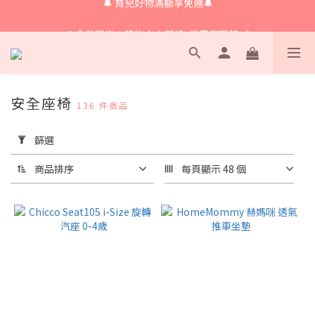
🔔會員限定！購物金立即領+消費再回饋 💰
🔔 育兒好物滿額享免運🔔
🔔 育兒好物滿額享免運🔔
安全座椅
136 件商品
套
用
篩選
篩
選
商品排序
每頁顯示 48 個
(0/20)
價格
(NT$)
~