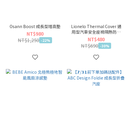
Osann Boost 成長型增高墊
Lionelo Thermal Cover 通
用型汽車安全座椅隔熱防塵
NT$980
套
NT$480
NT$1,250
-22%
NT$690
-30%