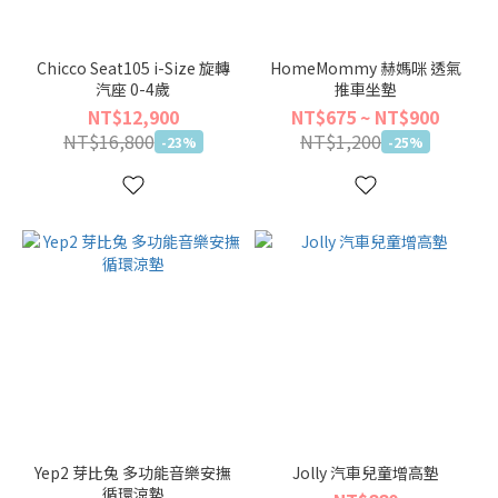
品
牌
Chicco Seat105 i-Size 旋轉
HomeMommy 赫媽咪 透氣
汽座 0-4歲
推車坐墊
RECARO
NT$12,900
NT$675 ~ NT$900
(2)
NT$16,800
NT$1,200
-23%
-25%
Nuna
(10)
AVOVA
(2)
Aprica
(1)
Chicco
(8)
Lionelo
(7)
Yep2 芽比兔 多功能音樂安撫
Jolly 汽車兒童增高墊
Joie
循環涼墊