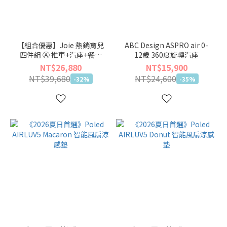
【組合優惠】Joie 熱銷育兒
ABC Design ASPRO air 0-
四件組 Ⓐ 推車+汽座+餐椅
12歲 360度旋轉汽座
+嬰兒床【🏖仲夏輕旅出遊
NT$26,880
NT$15,900
季】
NT$39,680
NT$24,600
-32%
-35%