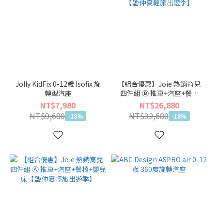
Jolly KidFix 0-12歲 Isofix 旋
【組合優惠】Joie 熱銷育兒
轉型汽座
四件組 Ⓑ 推車+汽座+餐椅
+揹巾【🏖仲夏輕旅出遊季】
NT$7,980
NT$26,880
NT$9,680
NT$32,680
-18%
-18%