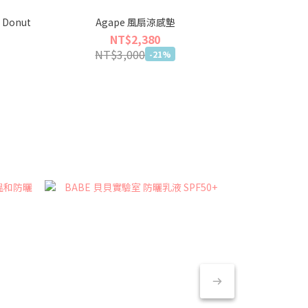
 Donut
Agape 風扇涼感墊
BEBE Ami
NT$2,380
NT$3,000
NT$
-21%