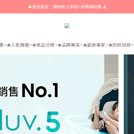
🔔會員限定！購物金立即領+消費再回饋 💰
🔔 育兒好物滿額享免運🔔
🔔 育兒好物滿額享免運🔔
優惠
🛎人氣精選
🛎商品分類
🛎品牌專區
🛎副食專家
🛎奶粉目錄