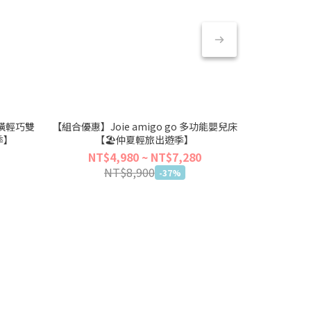
t 橫輕巧雙
【組合優惠】Joie amigo go 多功能嬰兒床
【加購優惠】Jo
季】
【🏖仲夏輕旅出遊季】
【
NT$4,980 ~ NT$7,280
NT$8,900
N
-37%