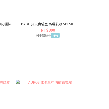
溫和防曬棒
BABE 貝貝實驗室 防曬乳液 SPF50+
Derm
NT$800
NT$850
NT
-6%