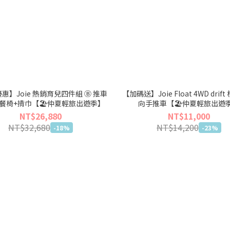
惠】Joie 熱銷育兒四件組 Ⓑ 推車
【加碼送】Joie Float 4WD drif
+餐椅+揹巾【🏖仲夏輕旅出遊季】
向手推車【🏖仲夏輕旅出遊
NT$26,880
NT$11,000
NT$32,680
NT$14,200
-18%
-23%