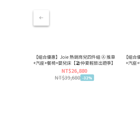
【組合優惠】Joie 熱銷育兒四件組 Ⓐ 推車
【組合優
+汽座+餐椅+嬰兒床【🏖仲夏輕旅出遊季】
+汽座
NT$26,880
NT$39,680
-32%