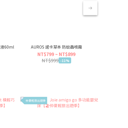
液60ml
AUROS 諾卡草本 防蚊蟲噴霧
Baan 貝
NT$799 ~ NT$899
NT$999
-11%
仲夏輕旅出遊季
仲夏輕旅出遊