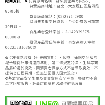
廠商資訊
➤
負責廠商名稱：舒果農企業有限公司
負責廠商地址：台北市大安區仁愛路四段
85號6樓
負責廠商電話：(02)2771-2900
以消費者收受日算起，至少距有效日期前
30日以上
食品業者登錄字號： A-142829375-
00000-8
投保產品責任險字號：泰安產物07字第
062212B10360號
⛔冷凍餐點沒有【七天鑑賞期】，依照「通訊交易解除
權合理例外事情適用準則」第二條規定冷凍、生鮮等商
品屬於易於腐敗、因消費者保存方式不當導致腐敗，不
提供七日鑑賞期，恕無法因個人因素退貨。
⛔基於食品安全衛生及寶寶食用安全考量，餐點均不會
二次回收販售，超商店取請務必取件避免浪費。