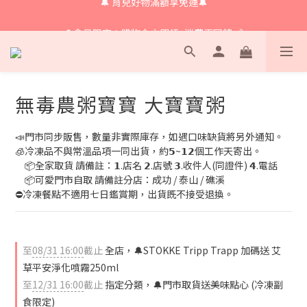
🔔會員限定！購物金立即領+消費再回饋 💰
🔔 育兒好物滿額享免運🔔
🔔 育兒好物滿額享免運🔔
無毒農粥寶寶 大寶寶粥
📣門市同步販售，數量非實際庫存，如遇口味缺貨將另外通知。
🧊冷凍品不與常溫品項一同出貨，約𝟱~𝟭𝟮個工作天寄出。
　📦全家取貨 請備註：𝟭.店名 𝟮.店號 𝟯.收件人(同證件) 𝟰.電話
　📦可愛門市自取 請備註分店：成功 / 泰山 / 礁溪
⛔冷凍餐點不適用七日鑑賞期，出貨既不接受退換。
至
08/31 16:00
截止
全店，🔔STOKKE Tripp Trapp 加碼送 艾
草平安淨化噴霧250ml
至
12/31 16:00
截止
指定分類，🔔門市取貨送美味點心 (冷凍副
食限定)