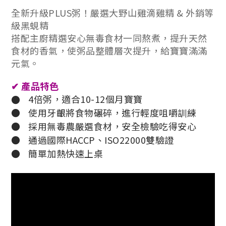
全新升級PLUS粥！嚴選大野山雞滴雞精 & 外銷等
級黑蜆精
搭配主廚精選安心無毒食材一同熬煮，提升天然
食材的香氣，使粥品整體層次提升，給寶寶滿滿
元氣。
✔
產品特色
4倍粥，適合10-12個月寶寶
●
●
使用牙齦將食物碾碎，進行輕度咀嚼訓練
●
採用無毒農嚴選食材，安全檢驗吃得安心
●
通過國際HACCP、ISO22000雙驗證
●
簡單加熱快速上桌