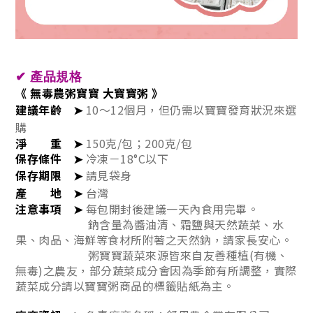
✔
產品規格
《
無毒農粥寶寶 大寶寶粥 》
建議年齡
➤
10～12個月，但仍需以寶寶發育狀況來選
購
淨 重
➤
150克/包；200克/包
保存條件
➤
冷凍－18°C以下
保存期限
➤
請見袋身
產 地
➤
台灣
注意事項
➤
每包開封後建議一天內食用完畢。
鈉含量為醬油清、霜鹽與天然蔬菜、水
果、肉品、海鮮等食材所附著之天然鈉，請家長安心。
粥寶寶蔬菜來源皆來自友善種植(有機、
無毒)之農友，部分蔬菜成分會因為季節有所調整，實際
蔬菜成分請以寶寶粥商品的標籤貼紙為主。