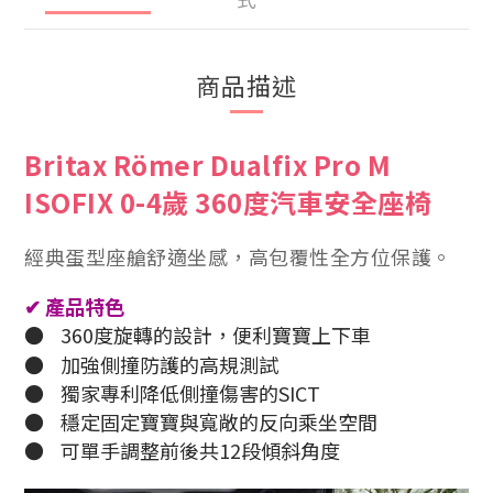
商品描述
Britax Römer Dualfix Pro M
ISOFIX 0-4歲 360度汽車安全座椅
經典蛋型座艙舒適坐感，高包覆性全方位保護。
✔
產品特色
●
360度旋轉的設計，便利寶寶上下車
●
加強側撞防護的高規測試
●
獨家專利降低側撞傷害的SICT
●
穩定固定寶寶與寬敞的反向乘坐空間
●
可單手調整前後共12段傾斜角度