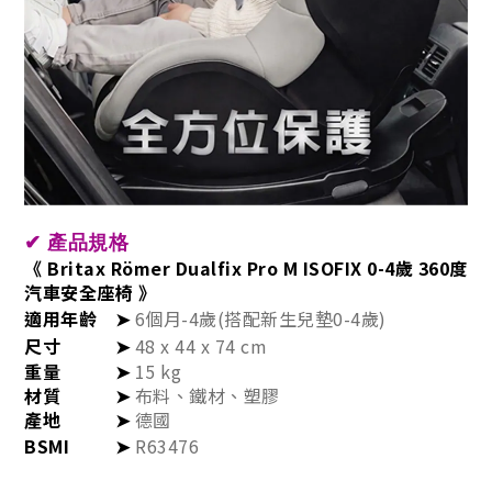
✔
產品規格
《 Britax Römer Dualfix Pro M ISOFIX 0-4歲 360度
汽車安全座椅 》
適用年齡
➤
6個月-4歲(搭配新生兒墊0-4歲)
尺寸
➤
48 x 44 x 74 cm
重量
➤
15 kg
材質
➤
布料、鐵材、塑膠
產地
➤
德國
BSMI
➤
R63476