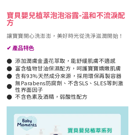
寶貝嬰兒植萃泡泡浴露-溫和不流淚配
方
讓寶寶開心洗澎澎，美好時光從洗淨滋潤開始！
✔ 產品特色
添加潤膚金盞花萃取，能舒緩肌膚不適感
●
富含植物甘油保濕配方，呵護寶寶嬌嫩肌膚
●
含有93%天然成分來源，採用環保再製容器
●
無Parabens防腐劑、不含SLS、SLES等刺激
●
性界面因子
不含色素及酒精，弱酸性配方
●