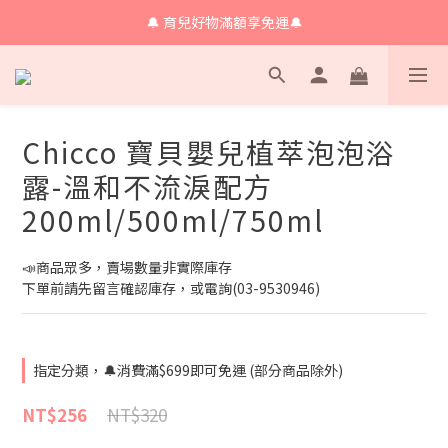
🔔 育兒好物滿額享免運🔔
🔔 育兒好物滿額享免運🔔
🔔會員限定！購物金立即領+消費再回饋 💰
🔔 育兒好物滿額享免運🔔
Chicco 寶貝嬰兒植萃泡泡浴
露-溫和不流淚配方
200ml/500ml/750ml
📣商品眾多，賣場數量非實際庫存
下單前請先留言確認庫存，或電詢(03-9530946)
指定分類，🔔消費滿$699即可免運 (部分商品除外)
NT$320
NT$256