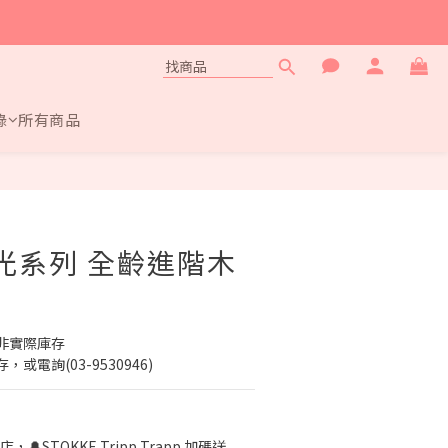
錄
所有商品
立即購買
 蒔光系列 全齡進階木
非實際庫存
電詢(03-9530946)
店，🔔STOKKE Tripp Trapp 加碼送