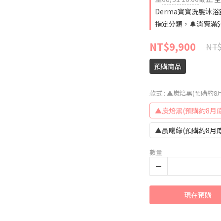
Derma寶寶洗髮沐浴露
指定分類，🔔消費滿$
NT$9,900
NT$
預購商品
款式
: ▲炭焙黑(預購約8
▲炭焙黑(預購約8月底
▲晨曦綠(預購約8月底
數量
現在預購