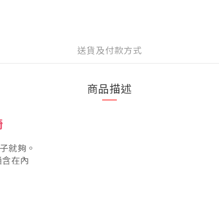
送貨及付款方式
商品描述
椅
椅子就夠。
通含在內