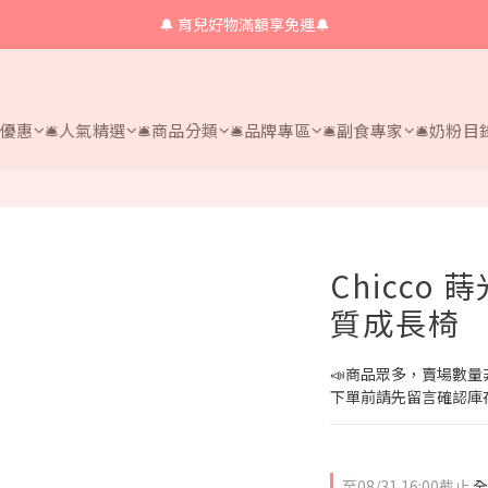
🔔 育兒好物滿額享免運🔔
🔔 育兒好物滿額享免運🔔
🔔會員限定！購物金立即領+消費再回饋 💰
🔔 育兒好物滿額享免運🔔
時優惠
🛎人氣精選
🛎商品分類
🛎品牌專區
🛎副食專家
🛎奶粉目
Chicco
質成長椅
📣商品眾多，賣場數量
下單前請先留言確認庫存，或
至
08/31 16:00
截止
全