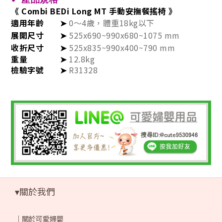
《 Combi BEDi Long MT 手動安撫餐搖椅 》
適用年齡
➤
0～4歲，體重18kg以下
展開尺寸
➤
525x690~990x680~1075 mm
收折尺寸
➤
525x835~990x400~790 mm
重量
➤
12.8kg
檢驗字號
➤
R31328
▾關於我們
｜
關於可愛婦嬰