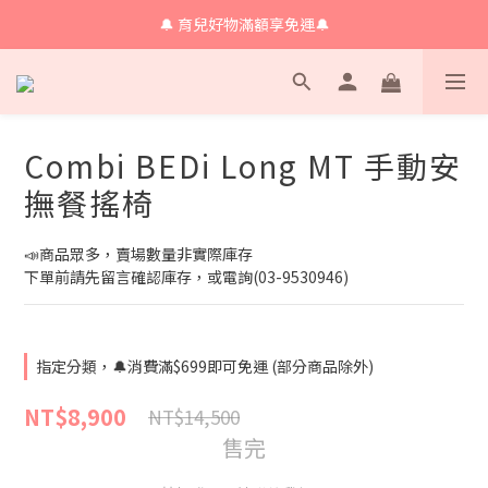
🔔 育兒好物滿額享免運🔔
🔔 育兒好物滿額享免運🔔
🔔會員限定！購物金立即領+消費再回饋 💰
🔔 育兒好物滿額享免運🔔
Combi BEDi Long MT 手動安
撫餐搖椅
📣商品眾多，賣場數量非實際庫存
下單前請先留言確認庫存，或電詢(03-9530946)
指定分類，🔔消費滿$699即可免運 (部分商品除外)
NT$8,900
NT$14,500
售完