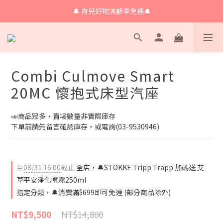
🔔 育兒好物滿額享免運🔔
🔔 育兒好物滿額享免運🔔
🔔會員限定！購物金立即領+消費再回饋 💰
🔔 育兒好物滿額享免運🔔
Combi Culmove Smart
20MC 懷抱式床型汽座
📣商品眾多，賣場數量非實際庫存
下單前請先留言確認庫存，或電詢(03-9530946)
至
08/31 16:00
截止
全店，🔔STOKKE Tripp Trapp 加碼送 艾
草平安淨化噴霧250ml
指定分類，🔔消費滿$699即可免運 (部分商品除外)
NT$14,800
NT$9,500