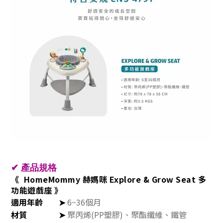
✔
產品規格
《 HomeMommy 赫媽咪 Explore & Grow Seat 多
功能遊戲座 》
適用年齡
➤
6~36個月
材質
➤
聚丙烯(PP塑膠)、聚酯纖維、鐵管