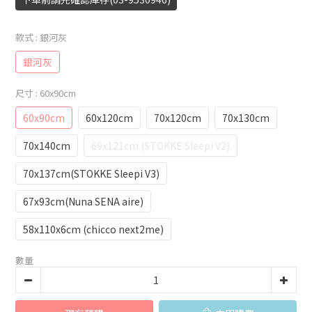
款式
: 銀河灰
銀河灰
尺寸
: 60x90cm
60x90cm
60x120cm
70x120cm
70x130cm
70x140cm
69x121cm (STOKKE Sleepi V2)
70x137cm(STOKKE Sleepi V3)
67x93cm(Nuna SENA aire)
58x110x6cm (chicco next2me)
數量