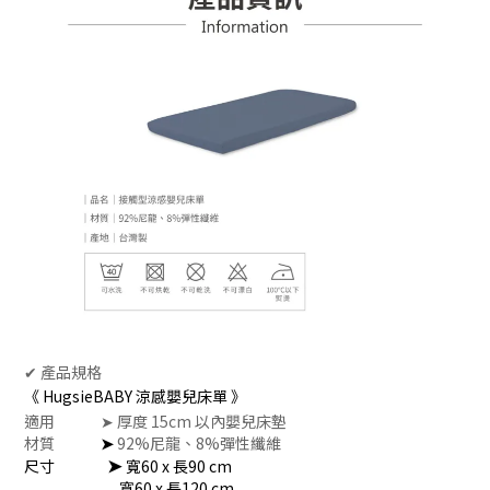
✔
產品規格
《
HugsieBABY 涼感嬰兒床單 》
適用
➤
厚度 15cm 以內嬰兒床墊
材質
➤
92%尼龍、8%彈性纖維
➤
尺寸
寬60 x 長90 cm
寬60 x 長120 cm