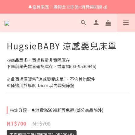
🔔會員限定！購物金立即領+消費再回饋 💰
🔔 育兒好物滿額享免運🔔
🔔 育兒好物滿額享免運🔔
HugsieBABY 涼感嬰兒床單
📣商品眾多，賣場數量非實際庫存
下單前請先留言確認庫存，或電詢(03-9530946)
※此賣場僅販售"涼感嬰兒床單"，不含其他配件
※僅適用於厚度 15cm 以內嬰兒床墊
指定分類，🔔消費滿$699即可免運 (部分商品除外)
NT$700
NT$700
下單前請先確認庫存(03-9530946)