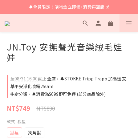
🔔會員限定！購物金立即領+消費再回饋 💰
🔔 育兒好物滿額享免運🔔
🔔 育兒好物滿額享免運🔔
JN.Toy 安撫聲光音樂絨毛娃
娃
至
08/31 16:00
截止
全店，🔔STOKKE Tripp Trapp 加碼送 艾
草平安淨化噴霧250ml
指定分類，🔔消費滿$699即可免運 (部分商品除外)
NT$749
NT$890
款式
: 狐狸
狐狸
獨角獸