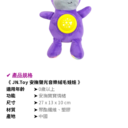
✔
產品規格
《 JN.Toy 安撫聲光音樂絨毛娃娃 》
適用年齡
➤
0歲以上
功能
➤
安撫寶寶情緒
尺寸
➤
27 x 13 x 10 cm
材質
➤
聚酯纖維、塑膠
產地
➤
中國