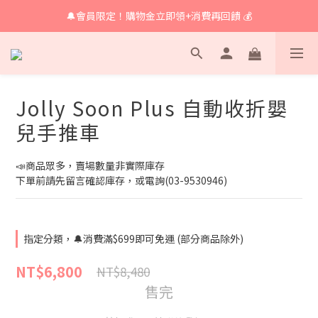
🔔會員限定！購物金立即領+消費再回饋 💰
🔔 育兒好物滿額享免運🔔
🔔 育兒好物滿額享免運🔔
Jolly Soon Plus 自動收折嬰
兒手推車
📣商品眾多，賣場數量非實際庫存
下單前請先留言確認庫存，或電詢(03-9530946)
指定分類，🔔消費滿$699即可免運 (部分商品除外)
NT$6,800
NT$8,480
售完