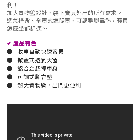
利！
加大置物籃設計、裝下寶貝外出的所有需求。
透氣椅背、全罩式遮陽罩、可調整腳靠墊，寶貝
怎麼坐都舒適～
✔
產品特色
●
收車自動快速容易
●
掀蓋式透氣天窗
●
鋁合金超輕車身
●
可調式腳靠墊
●
超大置物籃，出門更便利