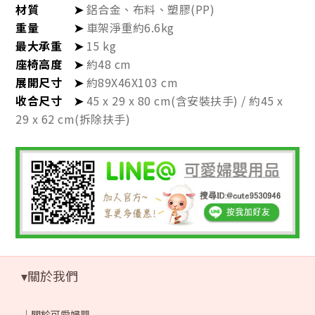
材質 ➤
鋁合金、布料、塑膠(PP)
重量 ➤
車架淨重約6.6kg
最大承重 ➤
15 kg
座椅高度 ➤
約48 cm
展開尺寸 ➤
約89X46X103 cm
收合尺寸 ➤
45 x 29 x 80 cm(含安裝扶手) / 約45 x
29 x 62 cm(拆除扶手)
▾關於我們
｜
關於可愛婦嬰