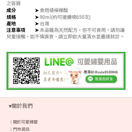
之容器
成分
➤
食用級檸檬酸
規格
➤
90ml(約可連續噴650次)
產地
➤
台灣
注意事項
➤
本品雖為天然配方，但不可食用。請勿讓
兒童接觸，如不慎誤食、請立即飲大量清水並盡速就診。
▾關於我們
｜
關於可愛婦嬰
｜
門市資訊