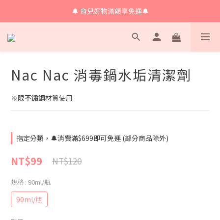
🔔 育兒好物滿額享免運🔔
🔔 育兒好物滿額享免運🔔
🔔會員限定！購物金立即領+消費再回饋 💰
🔔 育兒好物滿額享免運🔔
Nac Nac 消毒鍋水垢清潔劑
※限不鏽鋼材質使用
指定分類，🔔消費滿$699即可免運 (部分商品除外)
NT$99
NT$120
規格
: 90ml/瓶
90ml/瓶