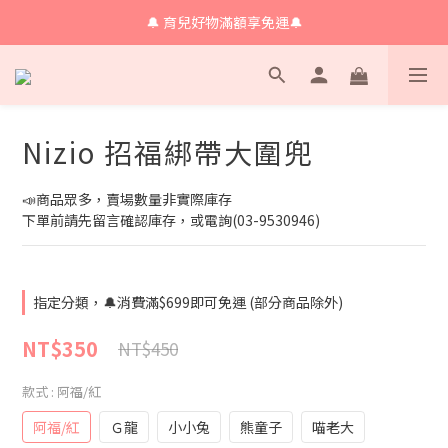
🔔 育兒好物滿額享免運🔔
🔔 育兒好物滿額享免運🔔
🔔會員限定！購物金立即領+消費再回饋 💰
🔔 育兒好物滿額享免運🔔
Nizio 招福綁帶大圍兜
📣商品眾多，賣場數量非實際庫存
下單前請先留言確認庫存，或電詢(03-9530946)
指定分類，🔔消費滿$699即可免運 (部分商品除外)
NT$350
NT$450
款式
: 阿福/紅
阿福/紅
Ｇ龍
小小兔
熊童子
喵老大