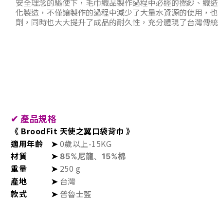
安全理念的驅使下，毛巾織品製作過程中必經的撚紗、織造
化製造，不僅讓製作的過程中減少了大量水資源的使用，也
劑，同時也大大提升了成品的耐久性，充分體現了台灣傳統
✔
產品規格
《
BroodFit 天使之翼口袋背巾 》
適用年齡
➤
0歲以上-15KG
材質
➤
85%尼龍、15%棉
重量
➤
250 g
產地
➤
台灣
款式
➤
普魯士藍