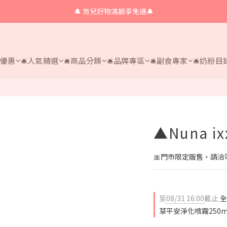
🔔 育兒好物滿額享免運🔔
🔔 育兒好物滿額享免運🔔
🔔會員限定！購物金立即領+消費再回饋 💰
🔔 育兒好物滿額享免運🔔
時優惠
🛎人氣精選
🛎商品分類
🛎品牌專區
🛎副食專家
🛎奶粉目
▲Nuna i
🎀門市限定販售，請洽可愛
至
08/31 16:00
截止
全
草平安淨化噴霧250m