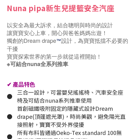
Nuna pipa新生兒提籃安全汽座
以安全為最大訴求，結合聰明與時尚的設計
讓寶寶安心上車，開心與爸爸媽媽出遊！
獨創的Dream drape
設計，為寶寶抵擋不必要的
™
干擾
寶寶探索世界的第一步就從這裡開始！
※可結合nuna全系列推車
✔
產品特色
三合一設計，可當嬰兒搖搖椅、汽車安全座
●
椅及可結合nuna系列推車使用
首創磁鐵吸附固定的隱藏式設計Dream
●
drape(頂篷遮光罩)，時尚美觀，避免陽光直
接照射，寶寶不受外界侵擾
所有布料皆通過Oeko-Tex standard 100無
●