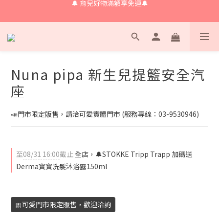
🔔會員限定！購物金立即領+消費再回饋 💰
🔔 育兒好物滿額享免運🔔
🔔 育兒好物滿額享免運🔔
Nuna pipa 新生兒提籃安全汽
座
📣門市限定販售，請洽可愛實體門市 (服務專線：03-9530946)
至
08/31 16:00
截止
全店，🔔STOKKE Tripp Trapp 加碼送
Derma寶寶洗髮沐浴露150ml
🎀可愛門市限定販售，歡迎洽詢