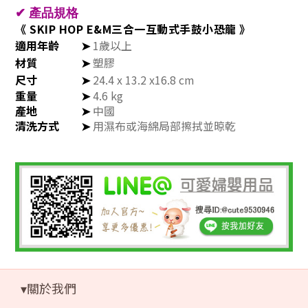
✔
產品規格
《 SKIP HOP E&M三合一互動式手鼓小恐龍 》
適用年齡
➤
1歲以上
材質
➤
塑膠
尺寸
➤
24.4 x 13.2 x16.8 cm
重量
➤
4.6 kg
產地
➤
中國
清洗方式
➤
用濕布或海綿局部擦拭並晾乾
▾關於我們