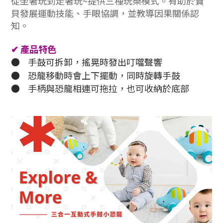
從坐著玩到走著玩~提供三種玩樂模式。有助於寶
貝發展運動技能、手眼協調，並教導因果關係認
知。
✔
產品特色
●
手鼓可拆卸，搖晃時發出叮噹聲響
●
恐龍移動時會上下擺動，同時旋轉手鼓
●
手柄與恐龍相連可拖拉，也可收納於底部