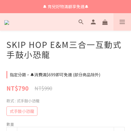
🔔 育兒好物滿額享免運🔔
🔔 育兒好物滿額享免運🔔
🔔會員限定！購物金立即領+消費再回饋 💰
🔔 育兒好物滿額享免運🔔
SKIP HOP E&M三合一互動式
手鼓小恐龍
指定分類，🔔消費滿$699即可免運 (部分商品除外)
NT$790
NT$990
款式
: 式手鼓小恐龍
式手鼓小恐龍
數量