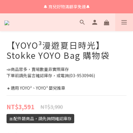
🔔 育兒好物滿額享免運🔔
🔔 育兒好物滿額享免運🔔
🔔會員限定！購物金立即領+消費再回饋 💰
🔔 育兒好物滿額享免運🔔
【YOYO³漫遊夏日時光】
Stokke YOYO Bag 購物袋
📣商品眾多，賣場數量非實際庫存
下單前請先留言確認庫存，或電詢(03-9530946)
🔸適用 YOYO²、YOYO³ 嬰兒推車
NT$3,591
NT$3,990
🎀配件類商品，請先詢問確認庫存