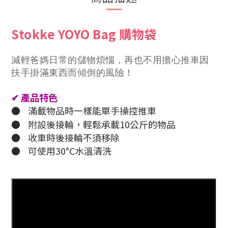
Stokke YOYO Bag 購物袋
減輕爸媽日常的儲物煩惱，再也不用擔心推車因
扶手掛滿東西而傾倒的風險！
✔
產品特色
●
滿載物品時一樣能單手操控推車
●
附設後接輪，輕鬆承載10公斤的物品
●
收車時後接輪不須移除
●
可使用30°C水溫清洗