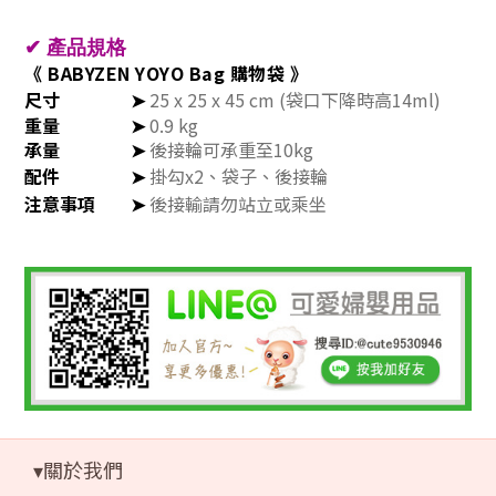
✔
產品規格
《 BABYZEN YOYO Bag 購物袋 》
尺寸
➤
25 x 25 x 45 cm (袋口下降時高14ml)
重量
➤
0.9 kg
承量
➤
後接輪可承重至10
kg
配件
➤
掛勾x2、袋子、後接輪
注意事項
➤
後接輸請勿站立或乘坐
▾關於我們