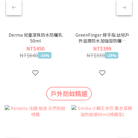
Derma 兒童滾珠防水防曬乳
GreenFinger 綠手指 幼兒戶
50ml
外滋潤防水加強型防曬乳
50ml
NT$450
NT$399
NT$640
NT$559
-30%
-29%
戶外防蚊精選