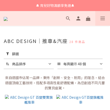
🔔 育兒好物滿額享免運🔔
🔔 育兒好物滿額享免運🔔
🔔會員限定！購物金立即領+消費再回饋 💰
🔔 育兒好物滿額享免運🔔
ABC DESIGN｜推車&汽座
28 件商品
套
用
篩選
篩
選
商品排序
每頁顯示 48 個
(0/20)
來自德國市佔第一品牌，秉持「創新、安全、耐用」的理念，結合
價格
德國頂級工藝技術，搭配多項高性能舒適配備，為您創造不同凡響
(NT$)
的寶貝座駕。
~