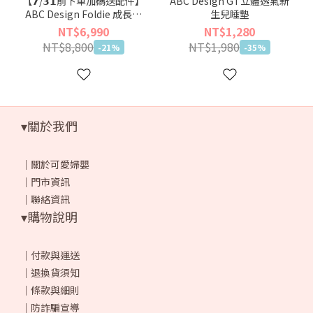
【𝟳/𝟯𝟭前下單加碼送配件】
ABC Design GT立體透氣新
ABC Design Foldie 成長型
生兒睡墊
折疊汽座
NT$6,990
NT$1,280
NT$8,800
NT$1,980
-21%
-35%
▾關於我們
｜
關於可愛婦嬰
｜
門市資訊
｜
聯絡資訊
▾購物說明
｜
付款與運送
｜
退換貨須知
｜
條款與細則
｜
防詐騙宣導