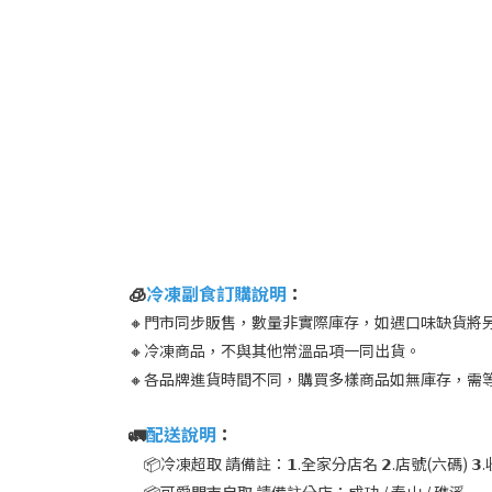
🧊
冷凍副食訂購說明
：
🔸門市同步販售，數量非實際庫存，如遇口味缺貨將
🔸冷凍商品，不與其他常溫品項一同出貨。
🔸各品牌進貨時間不同，購買多樣商品如無庫存，需
🚛
配送說明
：
📦冷凍超取 請備註：𝟭.全家分店名 𝟮.店號(六碼) 𝟯.