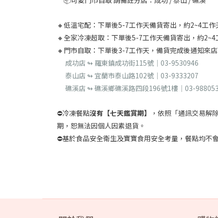
📦可愛門市自取 請備註分店：成功 / 泰山 / 礁溪
🔸低溫宅配：下單後5-7工作天備貨寄出，約2~4工
🔸全家冷凍超取：下單後5-7工作天備貨寄出，約2~
🔸門市自取：下單後3-7工作天，備貨完成後通知來
成功店 ↬ 羅東鎮成功街115號｜03-9530946
泰山店 ↬ 宜蘭市泰山路102號｜03-9333207
礁溪店 ↬ 礁溪鄉礁溪路四段196號1樓｜03-988053
⛔冷凍餐點
沒有【七天鑑賞期】
，依照「通訊交易解
期，恕無法因個人因素退貨。
⛔基於食品安全衛生及寶寶食用安全考量，餐點均不