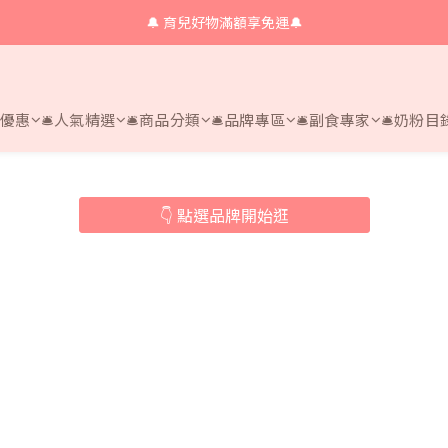
🔔 育兒好物滿額享免運🔔
🔔 育兒好物滿額享免運🔔
🔔會員限定！購物金立即領+消費再回饋 💰
🔔 育兒好物滿額享免運🔔
時優惠
🛎人氣精選
🛎商品分類
🛎品牌專區
🛎副食專家
🛎奶粉目
👇 點選品牌開始逛