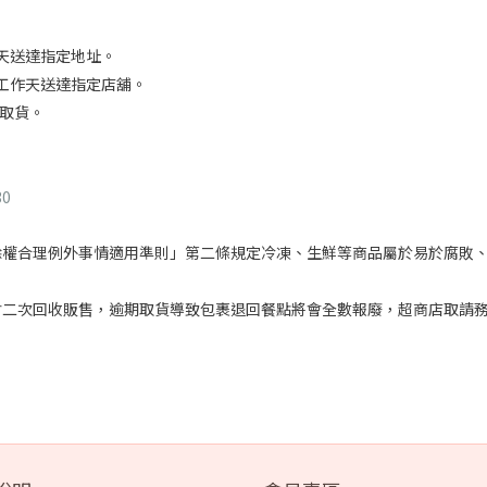
作天送達指定地址。
4工作天送達指定店舖。
店取貨。
0
除權合理例外事情適用準則」第二條規定冷凍、生鮮等商品屬於易於腐敗
會二次回收販售，逾期取貨導致包裹退回餐點將會全數報廢，超商店取請