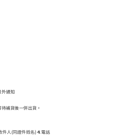
另外通知
等待補貨後一併出貨。
收件人(同證件姓名) 𝟰.電話