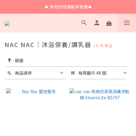
🔔 育兒好物滿額享免運🔔
🔔 育兒好物滿額享免運🔔
🔔會員限定！購物金立即領+消費再回饋 💰
🔔 育兒好物滿額享免運🔔
NAC NAC｜沐浴保養/調乳器
28 件商品
套
用
篩選
篩
選
商品排序
每頁顯示 48 個
(0/20)
價格
(NT$)
~