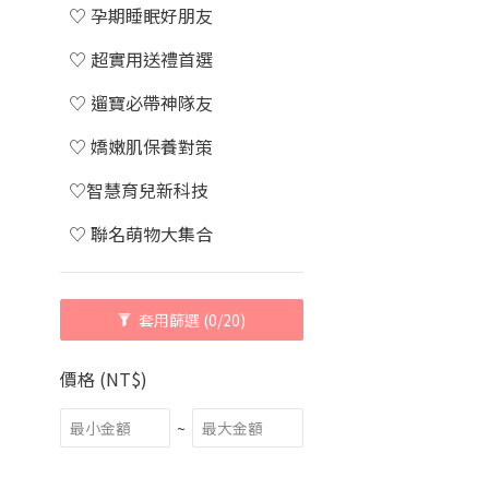
♡ 孕期睡眠好朋友
♡ 超實用送禮首選
♡ 遛寶必帶神隊友
♡ 嬌嫩肌保養對策
♡智慧育兒新科技
♡ 聯名萌物大集合
套用篩選
(0/20)
價格 (NT$)
~