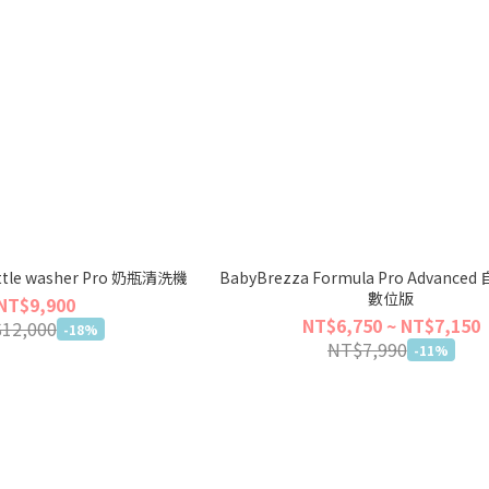
ttle washer Pro 奶瓶清洗機
BabyBrezza Formula Pro Advanc
數位版
NT$9,900
NT$6,750 ~ NT$7,150
12,000
-18%
NT$7,990
-11%