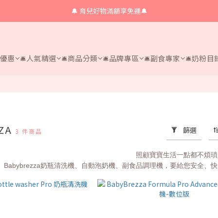
🔔 育兒好物滿額享免運🔔
🔔 育兒好物滿額享免運🔔
🔔會員限定！購物金立即領+消費再回饋 💰
🔔 育兒好物滿額享免運🔔
時優惠
🛎人氣精選
🛎商品分類
🛎品牌專區
🛎副食專家
🛎奶粉目
ZZA
篩選
3 件商品
照顧寶寶生活一點都不煩瑣
Babybrezza奶瓶清洗機、自動泡奶機、副食品調理機，要給您安全、