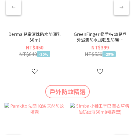
Derma 兒童滾珠防水防曬乳
GreenFinger 綠手指 幼兒戶
50ml
外滋潤防水加強型防曬乳
50ml
NT$450
NT$399
NT$640
NT$559
-30%
-29%
戶外防蚊精選