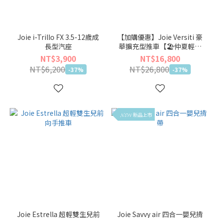
Joie i-Trillo FX 3.5-12歲成
【加購優惠】Joie Versiti 豪
長型汽座
華擴充型推車【🏖仲夏輕旅
出遊季】
NT$3,900
NT$16,800
NT$6,200
NT$26,800
-37%
-37%
𝓝𝓔𝓦 新品上市
Joie Estrella 超輕雙生兒前
Joie Savvy air 四合一嬰兒揹