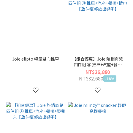
品
牌
Stokke
Limas
(1)
Joie
Joie elipto 輕量雙向推車
【組合優惠】Joie 熱銷育兒
(34)
四件組 Ⓑ 推車+汽座+餐椅
+揹巾【🏖仲夏輕旅出遊季】
NT$26,880
NT$32,680
-18%