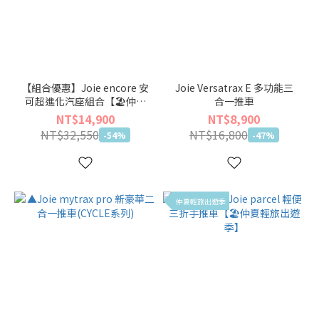
【組合優惠】Joie encore 安
Joie Versatrax E 多功能三
可超進化汽座組合【🏖仲夏
合一推車
輕旅出遊季】
NT$14,900
NT$8,900
NT$32,550
NT$16,800
-54%
-47%
仲夏輕旅出遊季