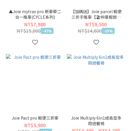
▲Joie mytrax pro 新豪華二
【加碼送】Joie parcel 輕便
合一推車(CYCLE系列)
三折手推車【🏖仲夏輕旅出
遊季】
NT$7,980
NT$9,500
NT$15,000
NT$14,600
-47%
-35%
Joie Pact pro 輕便三折車
Joie Multiply 6in1成長型多
用途餐椅
NT$5,900
NT$4,480 ~ NT$4,780