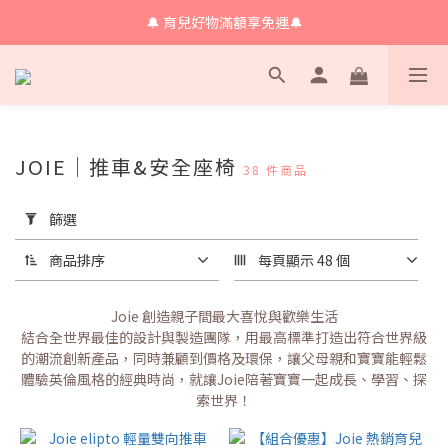
🔔 育兒好物滿額享免運🔔
🔔 育兒好物滿額享免運🔔
🔔會員限定！購物金立即領+消費再回饋 💰
🔔 育兒好物滿額享免運🔔
JOIE｜推車&安全座椅
38 件商品
套
用
篩選
篩
選
商品排序
每頁顯示 48 個
(0/20)
Joie 創造親子間最大喜悅與歡樂生活
價格
結合全世界最佳的設計與製造團隊，用最高標準打造出符合世界級
(NT$)
的潮流創新產品，同時兼顧到價格及環保，讓父母親和寶寶能輕鬆
體驗英倫風格的經典時尚，就讓Joie陪著寶寶一起成長、學習、探
索世界！
~