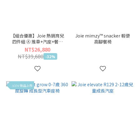
【組合優惠】Joie 熱銷育兒
Joie mimzy™ snacker 輕便
四件組 Ⓐ 推車+汽座+餐椅
高腳餐椅
+嬰兒床【🏖仲夏輕旅出遊
NT$26,880
季】
NT$39,680
-32%
𝓝𝓔𝓦 新品上市