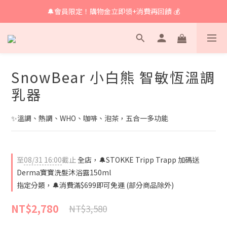
🔔會員限定！購物金立即領+消費再回饋 💰
🔔 育兒好物滿額享免運🔔
🔔 育兒好物滿額享免運🔔
SnowBear 小白熊 智敏恆溫調
乳器
✨溫調、熱調、WHO、咖啡、泡茶，五合一多功能
至
08/31 16:00
截止
全店，🔔STOKKE Tripp Trapp 加碼送
Derma寶寶洗髮沐浴露150ml
指定分類，🔔消費滿$699即可免運 (部分商品除外)
NT$2,780
NT$3,580