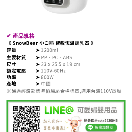
✔
產品規格
《 SnowBear 小白熊 智敏恆溫調乳器 》
容量
➤
1200ml
主要材質
➤
PP、PC、ABS
尺寸
➤
23 x 25.5 x 19 cm
額定電壓
➤
110V-60Hz
功率
➤
800W
產地
➤
中國
※通過經濟部標準檢驗局合格標章,適用台灣110V電壓