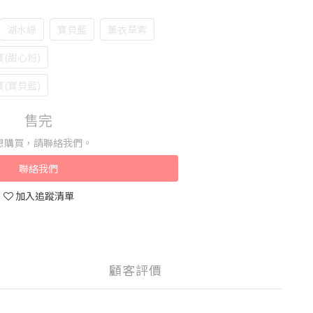
湖水綠
寶貝藍
薰衣草紫
(甜心粉)
(寶貝藍)
售完
想購買，請聯絡我們。
聯絡我們
加入追蹤清單
顧客評價