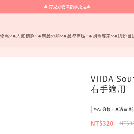
🔔 育兒好物滿額享免運🔔
🔔 育兒好物滿額享免運🔔
🔔會員限定！購物金立即領+消費再回饋 💰
🔔 育兒好物滿額享免運🔔
時優惠
🛎人氣精選
🛎商品分類
🛎品牌專區
🛎副食專家
🛎奶粉目
VIIDA S
右手適用
指定分類，🔔消費滿$
NT$320
NT$3