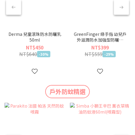
Derma 兒童滾珠防水防曬乳
GreenFinger 綠手指 幼兒戶
50ml
外滋潤防水加強型防曬乳
50ml
NT$450
NT$399
NT$640
NT$559
-30%
-29%
戶外防蚊精選