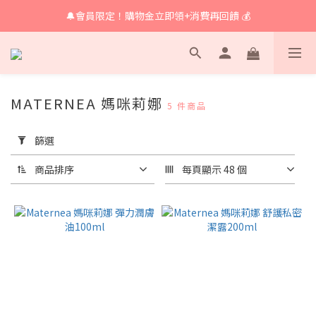
🔔會員限定！購物金立即領+消費再回饋 💰
🔔 育兒好物滿額享免運🔔
🔔 育兒好物滿額享免運🔔
MATERNEA 媽咪莉娜
5 件商品
套
用
篩選
篩
選
商品排序
每頁顯示 48 個
(0/20)
價格
(NT$)
~