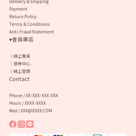
Delivery & Shipping
Payment
Return Policy
Terms & Conditions
Anti-Fraud Statement
▾會員專區
｜
線上會員
｜
領券中心
｜
線上登錄
Contact
Phone / XX-XXX-XXX-XXX
Hours / XXXX-XXXX
Mail / XXX@XXXX.COM