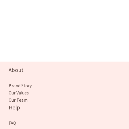
About
Brand Story
Our Values
Our Team
Help
FAQ