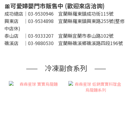
🎀可愛婦嬰門市販售中 (歡迎來店洽詢)
成功總店｜03-9530946 宜蘭縣羅東鎮成功街115號
興東店 ｜03-9534898 宜蘭縣羅東鎮興東路255號(整修
中店休)
泰山店 ｜03-9333207 宜蘭縣宜蘭市泰山路102號
礁溪店 ｜03-9880530 宜蘭縣礁溪鄉礁溪路四段196號
—— 冷凍副食系列 ——