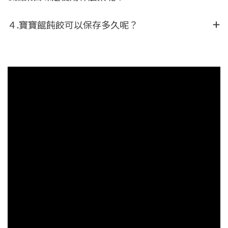
４.寶寶餛飩餃可以保存多久呢？