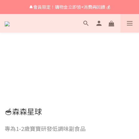
🔔會員限定！購物金立即領+消費再回饋 💰
🔔 育兒好物滿額享免運🔔
🔔 育兒好物滿額享免運🔔
🥣森森星球
專為1-2歲寶寶研發低調味副食品