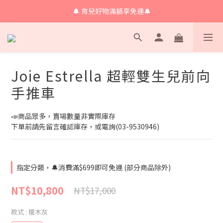
🔔會員限定！購物金立即領+消費再回饋 💰
🔔 育兒好物滿額享免運🔔
🔔 育兒好物滿額享免運🔔
Joie Estrella 超輕雙生兒前向
手推車
📣商品眾多，賣場數量非實際庫存
下單前請先留言確認庫存，或電詢(03-9530946)
指定分類，🔔消費滿$699即可免運 (部分商品除外)
NT$10,800
NT$17,000
款式
: 檀木灰