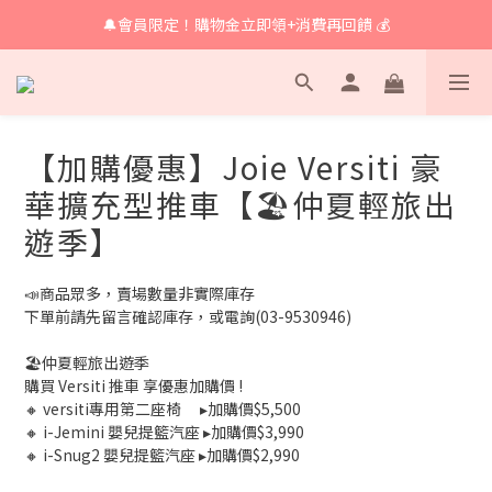
🔔會員限定！購物金立即領+消費再回饋 💰
🔔 育兒好物滿額享免運🔔
🔔 育兒好物滿額享免運🔔
【加購優惠】Joie Versiti 豪
華擴充型推車【🏖仲夏輕旅出
遊季】
📣商品眾多，賣場數量非實際庫存
下單前請先留言確認庫存，或電詢(03-9530946)
🏖仲夏輕旅出遊季
購買 Versiti 推車 享優惠加購價 !
🔸 versiti專用第二座椅　 ▸加購價$5,500
🔸 i-Jemini 嬰兒提籃汽座 ▸加購價$3,990
🔸 i-Snug2 嬰兒提籃汽座 ▸加購價$2,990