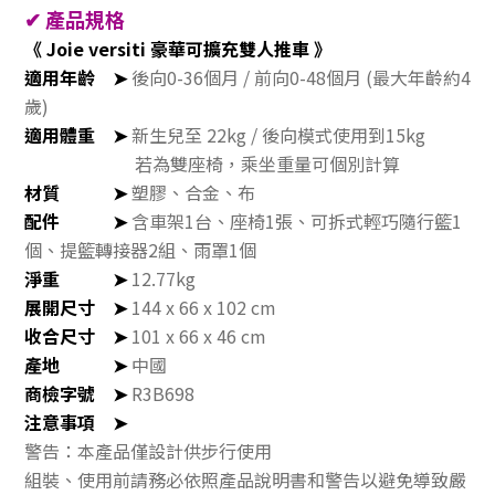
✔
產品規格
《 Joie versiti 豪華可擴充雙人推車 》
適用年齡
➤
後向0-36個月 / 前向0-48個月 (最大年齡約4
歲)
適用體重
➤
新生兒至 22
kg
/
後向模式使用到15
kg
若為雙座椅，乘坐重量可個別計算
材質
➤
塑膠、合金、布
配件
➤
含車架1台、座椅1張、
可拆式輕巧隨行籃1
個、
提籃轉接器2組、
雨罩1個
淨重
➤
12.77kg
展開尺寸
➤
144 x 66 x 102 cm
收合尺寸
➤
101 x 66 x 46 cm
產地
➤
中國
商檢字號
➤
R3B698
注意事項
➤
警告：本產品僅設計供步行使用
組裝、使用前請務必依照產品說明書和警告以避免導致嚴