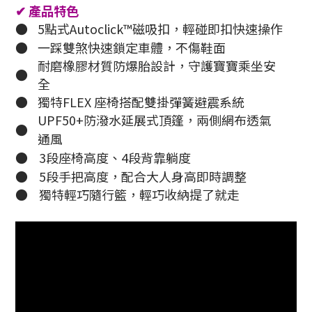
✔
產品特色
●
5點式Autoclick™磁吸扣，輕碰即扣快速操作
●
一踩雙煞快速鎖定車體，不傷鞋面
耐磨橡膠材質防爆胎設計，守護寶寶乘坐安
●
全
●
獨特FLEX 座椅搭配雙掛彈簧避震系統
UPF50+防潑水延展式頂篷，兩側網布透氣
●
通風
●
3段座椅高度、4段背靠躺度
●
5段手把高度，配合大人身高即時調整
●
獨特輕巧隨行籃，輕巧收納提了就走