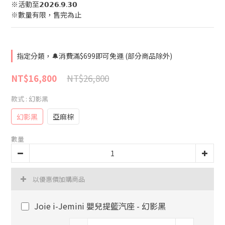
※活動至𝟮𝟬𝟮𝟲.𝟵.𝟯𝟬
※數量有限，售完為止
指定分類，🔔消費滿$699即可免運 (部分商品除外)
NT$26,800
NT$16,800
款式
: 幻影黑
幻影黑
亞麻棕
數量
以優惠價加購商品
Joie i-Jemini 嬰兒提籃汽座 - 幻影黑