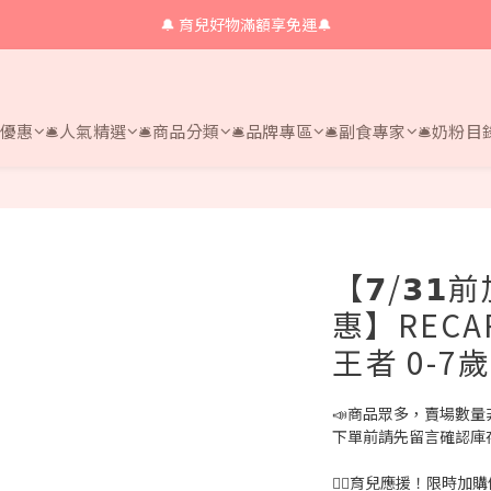
🔔 育兒好物滿額享免運🔔
🔔 育兒好物滿額享免運🔔
🔔會員限定！購物金立即領+消費再回饋 💰
🔔 育兒好物滿額享免運🔔
時優惠
🛎人氣精選
🛎商品分類
🛎品牌專區
🛎副食專家
🛎奶粉目
【𝟳/𝟯
惠】RECAR
王者 0-
📣商品眾多，賣場數量
下單前請先留言確認庫存，或
❤️‍🔥育兒應援！限時加購優惠 $