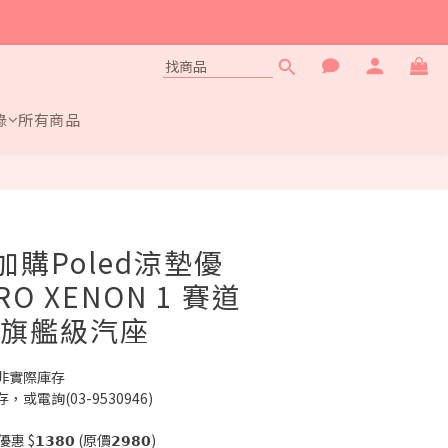
錄
所有商品
立即購買
前加購Poled涼墊優
O XENON 1 賽道
7歲旗艦級汽座
非實際庫存
電詢(03-9530946)
𝟭𝟯𝟴𝟬 (原價𝟮𝟵𝟴𝟬)