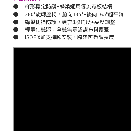
●
梯形穩定防護+蜂巢通風導流背板結構
●
360°旋轉座椅，前向135°+後向165°超平躺
●
蜂巢側撞防護，頭靠3段角度+高度調整
●
輕量化機體，全機無毒認證布料覆蓋
●
ISOFIX加支撐腳安裝，胯帶可微調長度