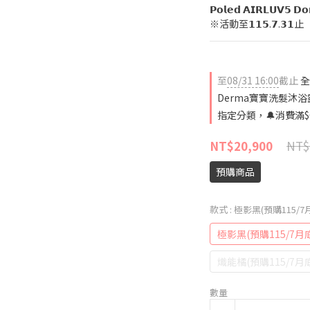
𝗣𝗼𝗹𝗲𝗱 𝗔𝗜𝗥𝗟𝗨
※活動至𝟭𝟭𝟱.𝟳.𝟯𝟭止
至
08/31 16:00
截止
全
Derma寶寶洗髮沐浴露
指定分類，🔔消費滿$
NT$
NT$20,900
預購商品
款式
: 極影黑(預購115/
極影黑(預購115/7月
熾能橘(預購115/7月
數量