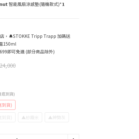
𝗩𝟱 𝗗𝗼𝗻𝘂𝘁 智能風扇涼感墊(隨機款式)*𝟭
店，🔔STOKKE Tripp Trapp 加碼送
150ml
699即可免運 (部分商品除外)
24,000
7月底到貨)
底到貨)
底到貨)
▲紗霧米
▲紳勢灰