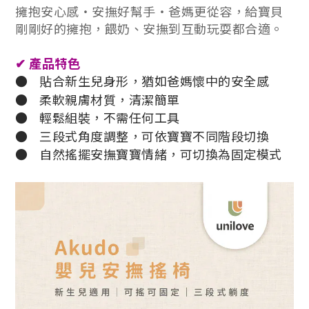
擁抱安心感・安撫好幫手・爸媽更從容，
給寶貝
剛剛好的擁抱，餵奶、安撫到互動玩耍都合適。
✔
產品特色
●
貼合新生兒身形，猶如爸媽懷中的安全感
●
柔軟親膚材質，清潔簡單
●
輕鬆組裝，不需任何工具
●
三段式角度調整，可依寶寶不同階段切換
●
自然搖擺安撫寶寶情緒，可切換為固定模式