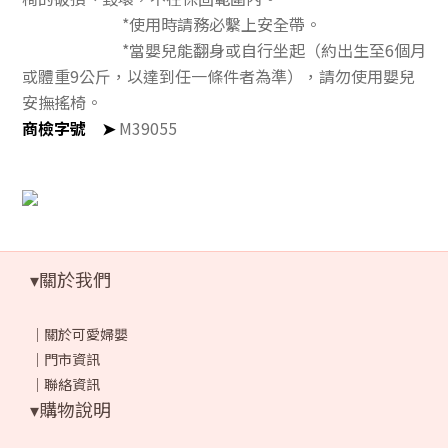
*使用時請務必繫上安全帶。
*當嬰兒能翻身或自行坐起（約出生至6個月
或體重9公斤，以達到任一條件者為準），請勿使用嬰兒
安撫搖椅。
商檢字號
➤
M39055
▾關於我們
｜
關於可愛婦嬰
｜
門市資訊
｜
聯絡資訊
▾購物說明