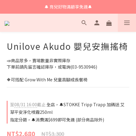
🔔 育兒好物滿額享免運🔔
🔔 育兒好物滿額享免運🔔
🔔會員限定！購物金立即領+消費再回饋 💰
🔔 育兒好物滿額享免運🔔
Unilove Akudo 嬰兒安撫搖椅
📣商品眾多，賣場數量非實際庫存
下單前請先留言確認庫存，或電詢(03-9530946)
🔶可搭配 Grow With Me 兒童高腳成長餐椅
至
08/31 16:00
截止
全店，🔔STOKKE Tripp Trapp 加碼送 艾
草平安淨化噴霧250ml
指定分類，🔔消費滿$699即可免運 (部分商品除外)
NT$2,680
NT$3,300