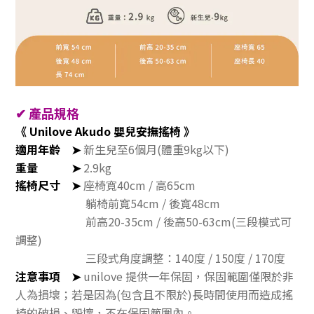
✔
產品規格
《
Unilove Akudo 嬰兒安撫搖椅 》
適用年齡
➤
新生兒至6個月(體重9kg以下)
重量
➤
2.9kg
搖椅尺寸
➤
座椅寬40cm / 高65cm
躺椅前寬54cm / 後寬48cm
前高20-35cm / 後高50-63cm(三段模式可
調整)
三段式角度調整：140度 / 150度 / 170度
注意事項
➤
unilove 提供一年保固，保固範圍僅限於非
人為損壞；
若是因為(包含且不限於)長時間使用而造成搖
椅的破損、毀壞，不在保固範圍內。