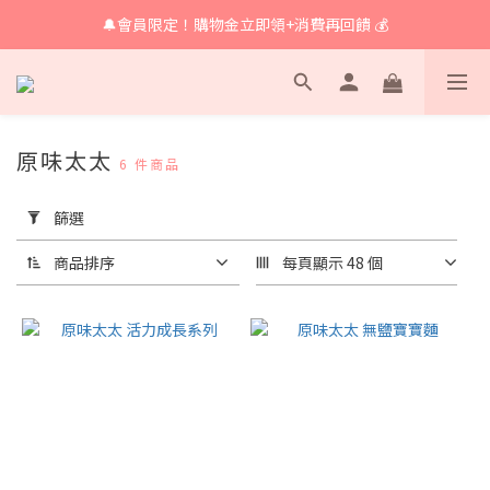
🔔會員限定！購物金立即領+消費再回饋 💰
🔔 育兒好物滿額享免運🔔
🔔 育兒好物滿額享免運🔔
原味太太
6 件商品
套
用
篩選
篩
選
商品排序
每頁顯示 48 個
(0/20)
價格
(NT$)
~